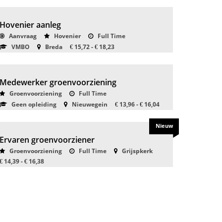
Hovenier aanleg
Aanvraag
Hovenier
Full Time
VMBO
Breda
15,72 -
18,23
€
€
Medewerker groenvoorziening
Groenvoorziening
Full Time
Geen opleiding
Nieuwegein
13,96 -
16,04
€
€
Nieuw
Ervaren groenvoorziener
Groenvoorziening
Full Time
Grijspkerk
14,39 -
16,38
€
€