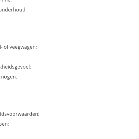
nonderhoud.
l- of veegwagen;
kheidsgevoel;
rmogen.
eidsvoorwaarden;
oen;