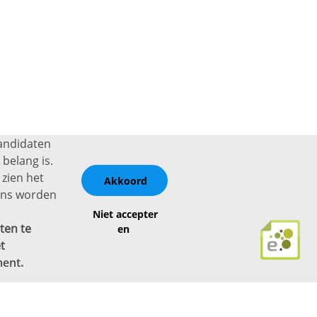
kandidaten
belang is.
 zien het
Akkoord
vens worden
Niet accepter
ten te
en
t
ment
.