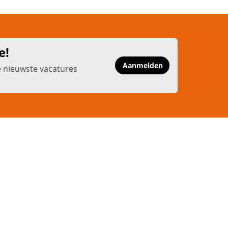
e!
Aanmelden
e nieuwste vacatures