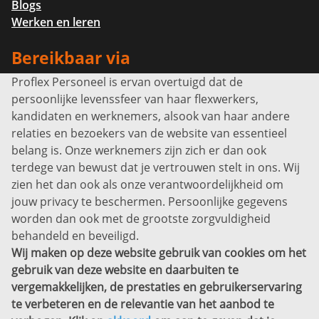
Blogs
Werken en leren
Bereikbaar via
Proflex Personeel is ervan overtuigd dat de
Info@proflexpersoneel.nl
persoonlijke levenssfeer van haar flexwerkers,
Bel ons:
+31 (0)85 0450040
kandidaten en werknemers, alsook van haar andere
Prins Willem-Alexanderlaan 301
relaties en bezoekers van de website van essentieel
7311 SW Apeldoorn
belang is. Onze werknemers zijn zich er dan ook
Disclaimer
terdege van bewust dat je vertrouwen stelt in ons. Wij
zien het dan ook als onze verantwoordelijkheid om
Privacyverklaring
jouw privacy te beschermen. Persoonlijke gegevens
Sitemap
worden dan ook met de grootste zorgvuldigheid
Copyright
behandeld en beveiligd.
Wij maken op deze website gebruik van cookies om het
Bekijk ook eens
gebruik van deze website en daarbuiten te
vergemakkelijken, de prestaties en gebruikerservaring
te verbeteren en de relevantie van het aanbod te