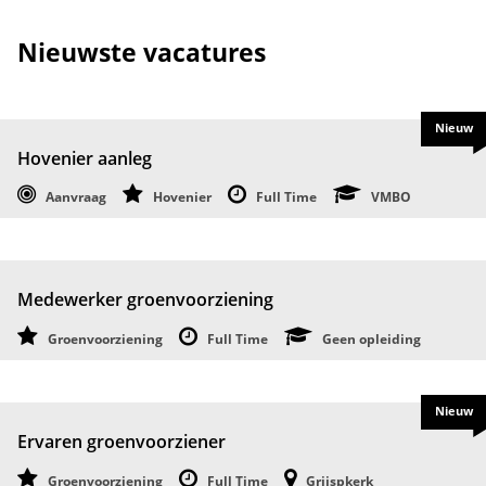
Nieuwste vacatures
Nieuw
Hovenier aanleg
Aanvraag
Hovenier
Full Time
VMBO
Medewerker groenvoorziening
Groenvoorziening
Full Time
Geen opleiding
Nieuw
Ervaren groenvoorziener
Groenvoorziening
Full Time
Grijspkerk