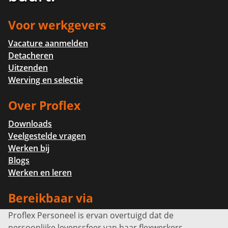
Voor werkgevers
Vacature aanmelden
Detacheren
Uitzenden
Werving en selectie
Over Proflex
Downloads
Veelgestelde vragen
Werken bij
Blogs
Werken en leren
Bereikbaar via
Proflex Personeel is ervan overtuigd dat de
Info@proflexpersoneel.nl
persoonlijke levenssfeer van haar flexwerkers,