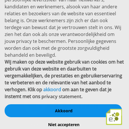
Bel ons:
+31 (0)85 0450040
kandidaten en werknemers, alsook van haar andere
Prins Willem-Alexanderlaan 301
relaties en bezoekers van de website van essentieel
7311 SW Apeldoorn
belang is. Onze werknemers zijn zich er dan ook
Disclaimer
terdege van bewust dat je vertrouwen stelt in ons. Wij
zien het dan ook als onze verantwoordelijkheid om
Privacyverklaring
jouw privacy te beschermen. Persoonlijke gegevens
Sitemap
worden dan ook met de grootste zorgvuldigheid
Copyright
behandeld en beveiligd.
Wij maken op deze website gebruik van cookies om het
Bekijk ook eens
gebruik van deze website en daarbuiten te
vergemakkelijken, de prestaties en gebruikerservaring
te verbeteren en de relevantie van het aanbod te
verhogen. Klik op
akkoord
om aan te geven dat je
instemt met ons
privacy statement
.
Akkoord
Schrijf een review
Niet accepteren