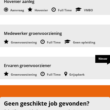
Hovenier aanleg
Aanvraag
Hovenier
Full Time
VMBO
Medewerker groenvoorziening
Groenvoorziening
Full Time
Geen opleiding
Nieuw
Ervaren groenvoorziener
Groenvoorziening
Full Time
Grijspkerk
Geen geschikte job gevonden?