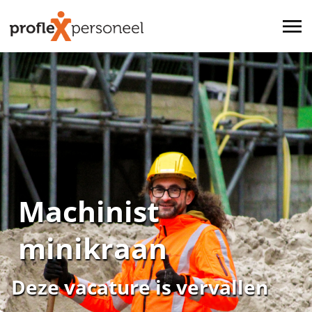
Machinist
minikraan
Deze vacature is vervallen