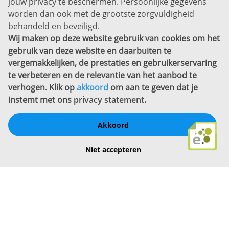
jouw privacy te beschermen. Persoonlijke gegevens
Sitemap
worden dan ook met de grootste zorgvuldigheid
Copyright
behandeld en beveiligd.
Wij maken op deze website gebruik van cookies om het
Bekijk ook eens
gebruik van deze website en daarbuiten te
vergemakkelijken, de prestaties en gebruikerservaring
te verbeteren en de relevantie van het aanbod te
verhogen. Klik op
akkoord
om aan te geven dat je
instemt met ons
privacy statement
.
Akkoord
Schrijf een review
Niet accepteren