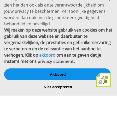
zien het dan ook als onze verantwoordelijkheid om
Privacyverklaring
jouw privacy te beschermen. Persoonlijke gegevens
Sitemap
worden dan ook met de grootste zorgvuldigheid
Copyright
behandeld en beveiligd.
Wij maken op deze website gebruik van cookies om het
Bekijk ook eens
gebruik van deze website en daarbuiten te
vergemakkelijken, de prestaties en gebruikerservaring
te verbeteren en de relevantie van het aanbod te
verhogen. Klik op
akkoord
om aan te geven dat je
instemt met ons
privacy statement
.
Akkoord
Schrijf een review
Niet accepteren