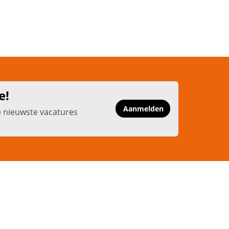
e!
Aanmelden
e nieuwste vacatures