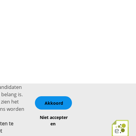
kandidaten
belang is.
 zien het
Akkoord
vens worden
Niet accepter
ten te
en
t