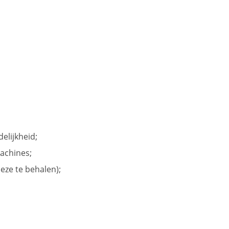
elijkheid;
machines;
deze te behalen);