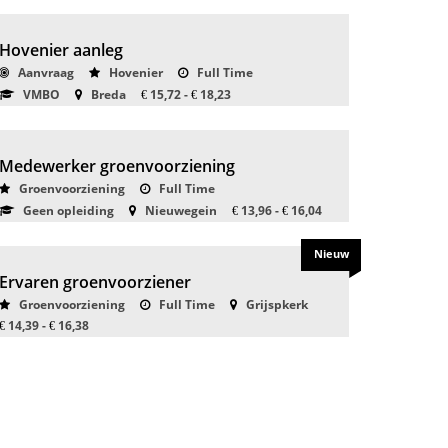
Hovenier aanleg
Aanvraag
Hovenier
Full Time
VMBO
Breda
15,72 -
18,23
€
€
Medewerker groenvoorziening
Groenvoorziening
Full Time
Geen opleiding
Nieuwegein
13,96 -
16,04
€
€
Nieuw
Ervaren groenvoorziener
Groenvoorziening
Full Time
Grijspkerk
14,39 -
16,38
€
€