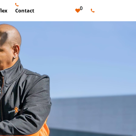
0
lex
Contact