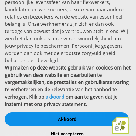
persoonlijke levenssfeer van haar flexwerkers,
Bel ons:
+31 (0)85 0450040
kandidaten en werknemers, alsook van haar andere
Prins Willem-Alexanderlaan 301
relaties en bezoekers van de website van essentieel
7311 SW Apeldoorn
belang is. Onze werknemers zijn zich er dan ook
Disclaimer
terdege van bewust dat je vertrouwen stelt in ons. Wij
zien het dan ook als onze verantwoordelijkheid om
Privacyverklaring
jouw privacy te beschermen. Persoonlijke gegevens
Sitemap
worden dan ook met de grootste zorgvuldigheid
Copyright
behandeld en beveiligd.
Wij maken op deze website gebruik van cookies om het
Bekijk ook eens
gebruik van deze website en daarbuiten te
vergemakkelijken, de prestaties en gebruikerservaring
te verbeteren en de relevantie van het aanbod te
verhogen. Klik op
akkoord
om aan te geven dat je
instemt met ons
privacy statement
.
Akkoord
Schrijf een review
Niet accepteren