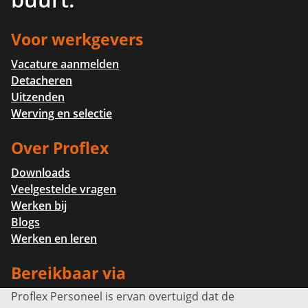
Voor werkgevers
Vacature aanmelden
Detacheren
Uitzenden
Werving en selectie
Over Proflex
Downloads
Veelgestelde vragen
Werken bij
Blogs
Werken en leren
Bereikbaar via
Proflex Personeel is ervan overtuigd dat de
Info@proflexpersoneel.nl