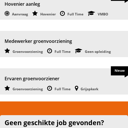
Hovenier aanleg
Aanvraag
Hovenier
Full Time
VMBO
Medewerker groenvoorziening
Groenvoorziening
Full Time
Geen opleiding
Nieuw
Ervaren groenvoorziener
Groenvoorziening
Full Time
Grijspkerk
Geen geschikte job gevonden?