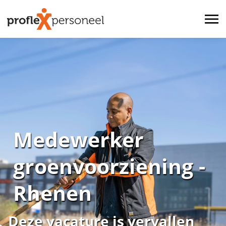
Medewerker
groenvoorziening -
Rhenen
Deze vacature is vervallen