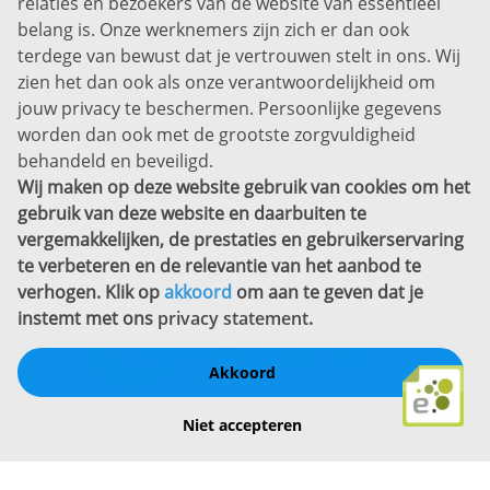
relaties en bezoekers van de website van essentieel
7311 SW Apeldoorn
belang is. Onze werknemers zijn zich er dan ook
Disclaimer
terdege van bewust dat je vertrouwen stelt in ons. Wij
zien het dan ook als onze verantwoordelijkheid om
Privacyverklaring
jouw privacy te beschermen. Persoonlijke gegevens
Sitemap
worden dan ook met de grootste zorgvuldigheid
Copyright
behandeld en beveiligd.
Wij maken op deze website gebruik van cookies om het
Bekijk ook eens
gebruik van deze website en daarbuiten te
vergemakkelijken, de prestaties en gebruikerservaring
te verbeteren en de relevantie van het aanbod te
verhogen. Klik op
akkoord
om aan te geven dat je
instemt met ons
privacy statement
.
Akkoord
Schrijf een review
Niet accepteren