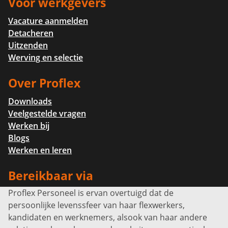
Voor werkgevers
Vacature aanmelden
Detacheren
Uitzenden
Werving en selectie
Over Proflex
Downloads
Veelgestelde vragen
Werken bij
Blogs
Werken en leren
Bereikbaar via
Proflex Personeel is ervan overtuigd dat de
Info@proflexpersoneel.nl
persoonlijke levenssfeer van haar flexwerkers,
Bel ons:
+31 (0)85 0450040
kandidaten en werknemers, alsook van haar andere
Prins Willem-Alexanderlaan 301