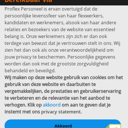
Proflex Personeel is ervan overtuigd dat de
Info@proflexpersoneel.nl
persoonlijke levenssfeer van haar flexwerkers,
Bel ons:
+31 (0)85 0450040
kandidaten en werknemers, alsook van haar andere
Prins Willem-Alexanderlaan 301
relaties en bezoekers van de website van essentieel
7311 SW Apeldoorn
belang is. Onze werknemers zijn zich er dan ook
Disclaimer
terdege van bewust dat je vertrouwen stelt in ons. Wij
zien het dan ook als onze verantwoordelijkheid om
Privacyverklaring
jouw privacy te beschermen. Persoonlijke gegevens
Sitemap
worden dan ook met de grootste zorgvuldigheid
Copyright
behandeld en beveiligd.
Wij maken op deze website gebruik van cookies om het
Bekijk ook eens
gebruik van deze website en daarbuiten te
vergemakkelijken, de prestaties en gebruikerservaring
te verbeteren en de relevantie van het aanbod te
verhogen. Klik op
akkoord
om aan te geven dat je
instemt met ons
privacy statement
.
Akkoord