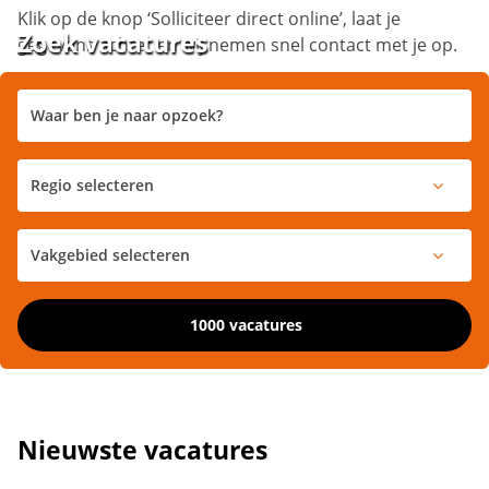
Klik op de knop ‘Solliciteer direct online’, laat je
Zoek vacatures
gegevens achter en wij nemen snel contact met je op.
1000 vacatures
Nieuwste vacatures