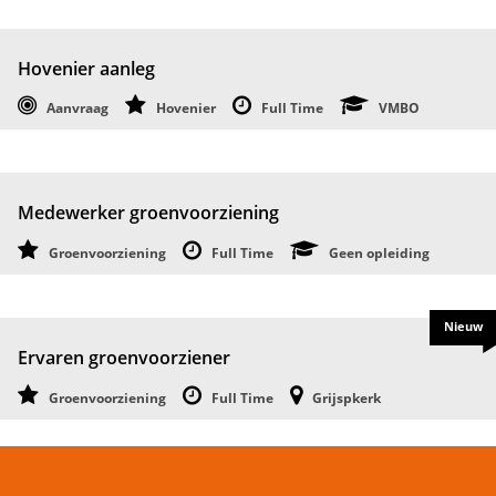
Hovenier aanleg
Aanvraag
Hovenier
Full Time
VMBO
Medewerker groenvoorziening
Groenvoorziening
Full Time
Geen opleiding
Nieuw
Ervaren groenvoorziener
Groenvoorziening
Full Time
Grijspkerk