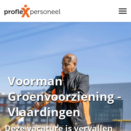
Voorman
Groenvoorziening -
Vlaardingen
Deze vacature is vervallen