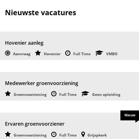
Nieuwste vacatures
Hovenier aanleg
Aanvraag
Hovenier
Full Time
VMBO
Medewerker groenvoorziening
Groenvoorziening
Full Time
Geen opleiding
Nieuw
Ervaren groenvoorziener
Groenvoorziening
Full Time
Grijspkerk