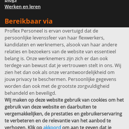
Werken en leren
Bereikbaar via
Proflex Personeel is ervan overtuigd dat de
Info@proflexpersoneel.nl
persoonlijke levenssfeer van haar flexwerkers,
Bel ons:
+31 (0)85 0450040
kandidaten en werknemers, alsook van haar andere
Prins Willem-Alexanderlaan 301
relaties en bezoekers van de website van essentieel
7311 SW Apeldoorn
belang is. Onze werknemers zijn zich er dan ook
Disclaimer
terdege van bewust dat je vertrouwen stelt in ons. Wij
zien het dan ook als onze verantwoordelijkheid om
Privacyverklaring
jouw privacy te beschermen. Persoonlijke gegevens
Sitemap
worden dan ook met de grootste zorgvuldigheid
Copyright
behandeld en beveiligd.
Wij maken op deze website gebruik van cookies om het
Bekijk ook eens
gebruik van deze website en daarbuiten te
vergemakkelijken, de prestaties en gebruikerservaring
te verbeteren en de relevantie van het aanbod te
verhogen. Klik op
akkoord
om aan te geven dat je