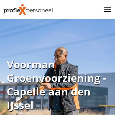
Voorman
Groenvoorziening -
Capelle aan den
IJssel