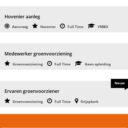
Hovenier aanleg
Aanvraag
Hovenier
Full Time
VMBO
Medewerker groenvoorziening
Groenvoorziening
Full Time
Geen opleiding
Nieuw
Ervaren groenvoorziener
Groenvoorziening
Full Time
Grijspkerk