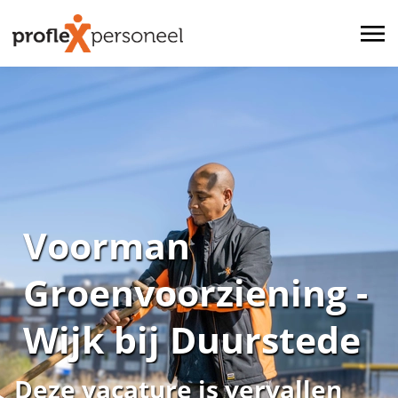
Voorman
Groenvoorziening -
Wijk bij Duurstede
Deze vacature is vervallen