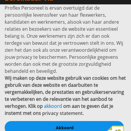
Proflex Personeel is ervan overtuigd dat de
Info@proflexpersoneel.nl
persoonlijke levenssfeer van haar flexwerkers,
Bel ons:
+31 (0)85 0450040
kandidaten en werknemers, alsook van haar andere
Prins Willem-Alexanderlaan 301
relaties en bezoekers van de website van essentieel
7311 SW Apeldoorn
belang is. Onze werknemers zijn zich er dan ook
Disclaimer
terdege van bewust dat je vertrouwen stelt in ons. Wij
zien het dan ook als onze verantwoordelijkheid om
Privacyverklaring
jouw privacy te beschermen. Persoonlijke gegevens
Sitemap
worden dan ook met de grootste zorgvuldigheid
Copyright
behandeld en beveiligd.
Wij maken op deze website gebruik van cookies om het
Bekijk ook eens
gebruik van deze website en daarbuiten te
vergemakkelijken, de prestaties en gebruikerservaring
te verbeteren en de relevantie van het aanbod te
verhogen. Klik op
akkoord
om aan te geven dat je
instemt met ons
privacy statement
.
Akkoord