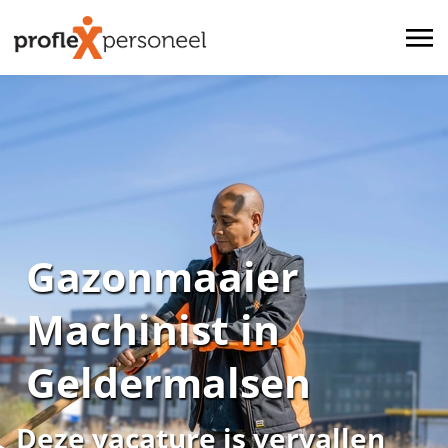
Gazonmaaier
Machinist in
Geldermalsen
Deze vacature is vervallen