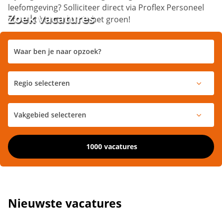
leefomgeving? Solliciteer direct via Proflex Personeel
Zoek vacatures
en start binnenkort in het groen!
1000 vacatures
Nieuwste vacatures