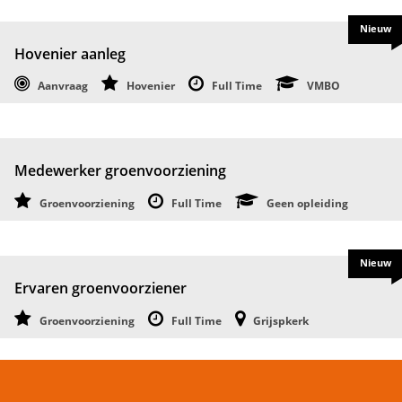
Nieuw
Hovenier aanleg
Aanvraag
Hovenier
Full Time
VMBO
Medewerker groenvoorziening
Groenvoorziening
Full Time
Geen opleiding
Nieuw
Ervaren groenvoorziener
Groenvoorziening
Full Time
Grijspkerk