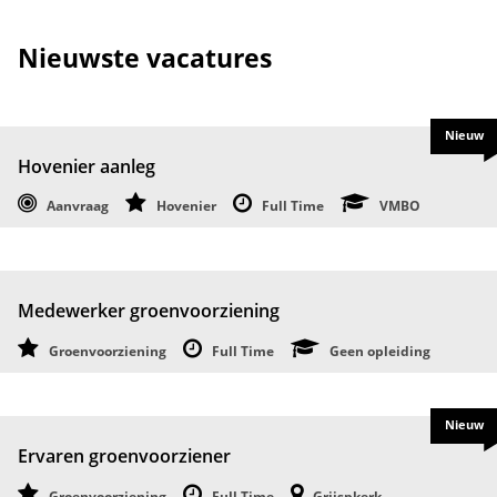
Nieuwste vacatures
Nieuw
Hovenier aanleg
Aanvraag
Hovenier
Full Time
VMBO
Medewerker groenvoorziening
Groenvoorziening
Full Time
Geen opleiding
Nieuw
Ervaren groenvoorziener
Groenvoorziening
Full Time
Grijspkerk