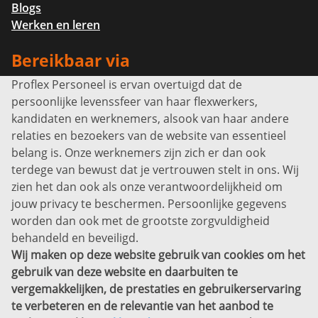
Blogs
Werken en leren
Bereikbaar via
Proflex Personeel is ervan overtuigd dat de
Info@proflexpersoneel.nl
persoonlijke levenssfeer van haar flexwerkers,
Bel ons:
+31 (0)85 0450040
kandidaten en werknemers, alsook van haar andere
Prins Willem-Alexanderlaan 301
relaties en bezoekers van de website van essentieel
7311 SW Apeldoorn
belang is. Onze werknemers zijn zich er dan ook
Disclaimer
terdege van bewust dat je vertrouwen stelt in ons. Wij
zien het dan ook als onze verantwoordelijkheid om
Privacyverklaring
jouw privacy te beschermen. Persoonlijke gegevens
Sitemap
worden dan ook met de grootste zorgvuldigheid
Copyright
behandeld en beveiligd.
Wij maken op deze website gebruik van cookies om het
Bekijk ook eens
gebruik van deze website en daarbuiten te
vergemakkelijken, de prestaties en gebruikerservaring
te verbeteren en de relevantie van het aanbod te