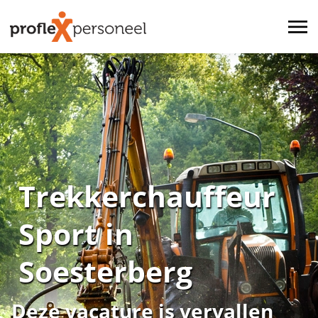
Trekkerchauffeur
Sport in
Soesterberg
Deze vacature is vervallen