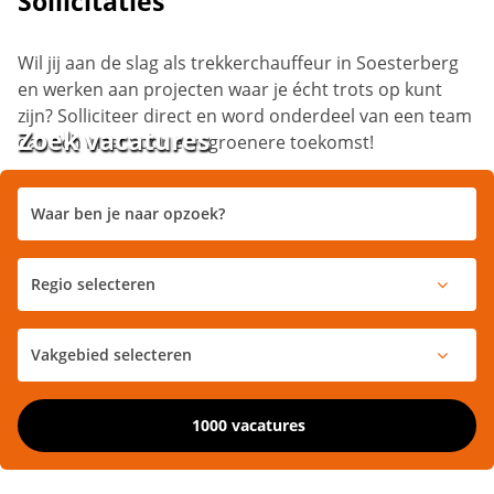
Sollicitaties
Wil jij aan de slag als trekkerchauffeur in Soesterberg
en werken aan projecten waar je écht trots op kunt
zijn? Solliciteer direct en word onderdeel van een team
Zoek vacatures
dat zich inzet voor een groenere toekomst!
1000 vacatures