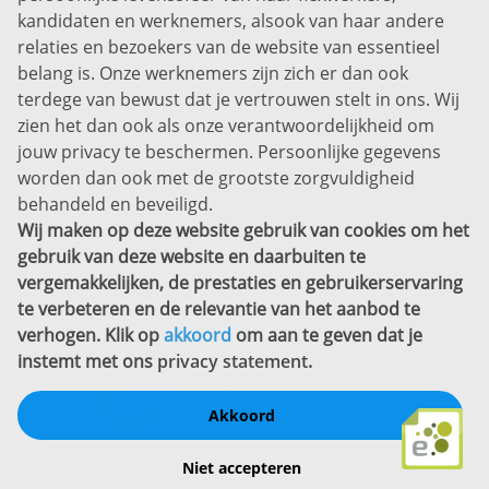
kandidaten en werknemers, alsook van haar andere
Prins Willem-Alexanderlaan 301
relaties en bezoekers van de website van essentieel
7311 SW Apeldoorn
belang is. Onze werknemers zijn zich er dan ook
Disclaimer
terdege van bewust dat je vertrouwen stelt in ons. Wij
zien het dan ook als onze verantwoordelijkheid om
Privacyverklaring
jouw privacy te beschermen. Persoonlijke gegevens
Sitemap
worden dan ook met de grootste zorgvuldigheid
Copyright
behandeld en beveiligd.
Wij maken op deze website gebruik van cookies om het
Bekijk ook eens
gebruik van deze website en daarbuiten te
vergemakkelijken, de prestaties en gebruikerservaring
te verbeteren en de relevantie van het aanbod te
verhogen. Klik op
akkoord
om aan te geven dat je
instemt met ons
privacy statement
.
Akkoord
Schrijf een review
Niet accepteren