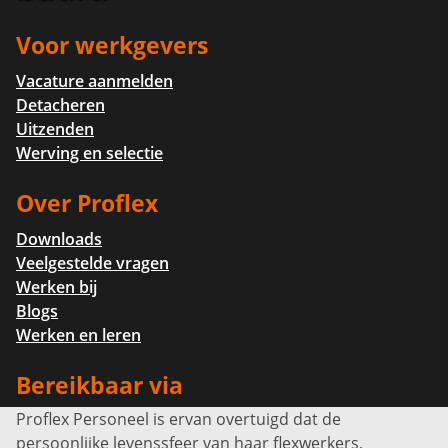
Voor werkgevers
Vacature aanmelden
Detacheren
Uitzenden
Werving en selectie
Over Proflex
Downloads
Veelgestelde vragen
Werken bij
Blogs
Werken en leren
Bereikbaar via
Proflex Personeel is ervan overtuigd dat de
Info@proflexpersoneel.nl
persoonlijke levenssfeer van haar flexwerkers,
Bel ons:
+31 (0)85 0450040