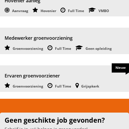
Hovenier aanleg
Aanvraag
Hovenier
Full Time
VMBO
Medewerker groenvoorziening
Groenvoorziening
Full Time
Geen opleiding
Nieuw
Ervaren groenvoorziener
Groenvoorziening
Full Time
Grijspkerk
Geen geschikte job gevonden?