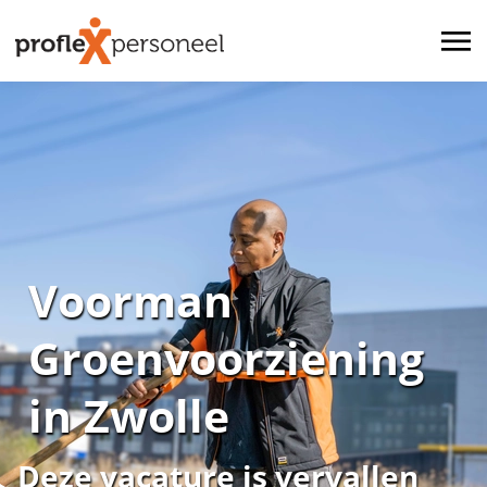
Voorman
Groenvoorziening
in Zwolle
Deze vacature is vervallen