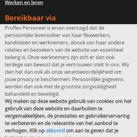
Werken en leren
Bereikbaar via
Proflex Personeel is ervan overtuigd dat de
Info@proflexpersoneel.nl
persoonlijke levenssfeer van haar flexwerkers,
Bel ons:
+31 (0)85 0450040
kandidaten en werknemers, alsook van haar andere
Prins Willem-Alexanderlaan 301
relaties en bezoekers van de website van essentieel
7311 SW Apeldoorn
belang is. Onze werknemers zijn zich er dan ook
Disclaimer
terdege van bewust dat je vertrouwen stelt in ons. Wij
zien het dan ook als onze verantwoordelijkheid om
Privacyverklaring
jouw privacy te beschermen. Persoonlijke gegevens
Sitemap
worden dan ook met de grootste zorgvuldigheid
Copyright
behandeld en beveiligd.
Wij maken op deze website gebruik van cookies om het
Bekijk ook eens
gebruik van deze website en daarbuiten te
vergemakkelijken, de prestaties en gebruikerservaring
te verbeteren en de relevantie van het aanbod te
verhogen. Klik op
akkoord
om aan te geven dat je