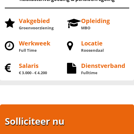
Vakgebied
Opleiding
Groenvoorziening
MBO
Werkweek
Locatie
Full Time
Roosendaal
Salaris
Dienstverband
€ 3.000 - € 4.200
Fulltime
Solliciteer nu