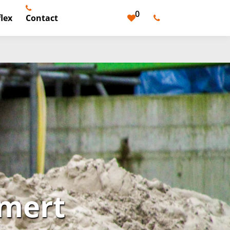
0
lex
Contact
emert