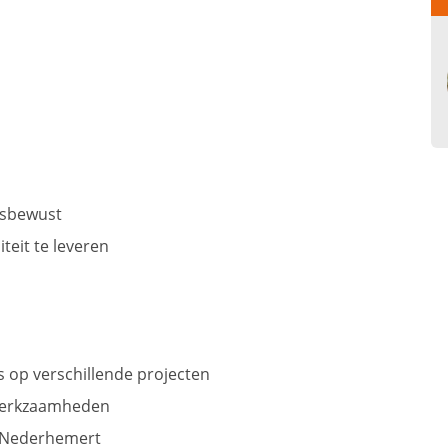
idsbewust
teit te leveren
 op verschillende projecten
fwerkzaamheden
 Nederhemert