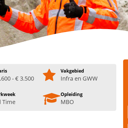
aris
Vakgebied
.600 - € 3.500
Infra en GWW
rkweek
Opleiding
l Time
MBO