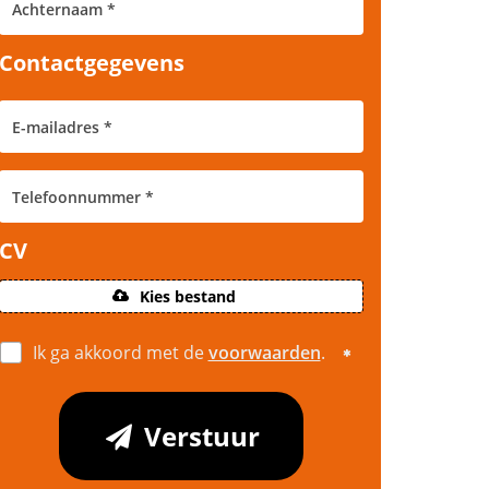
Contactgegevens
CV
Kies bestand
Ik ga akkoord met de
voorwaarden
.
Verstuur