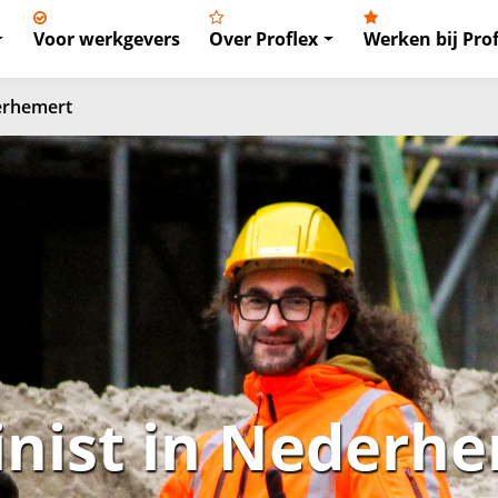
Voor werkgevers
Over Proflex
Werken bij Prof
erhemert
nist in Nederh