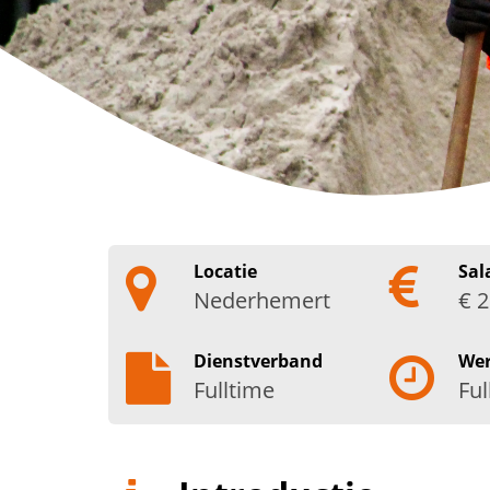
Locatie
Sal
Nederhemert
€ 2
Dienstverband
We
Fulltime
Ful