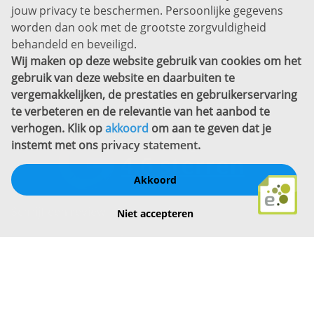
jouw privacy te beschermen. Persoonlijke gegevens
Sitemap
worden dan ook met de grootste zorgvuldigheid
Copyright
behandeld en beveiligd.
Wij maken op deze website gebruik van cookies om het
Bekijk ook eens
gebruik van deze website en daarbuiten te
vergemakkelijken, de prestaties en gebruikerservaring
te verbeteren en de relevantie van het aanbod te
verhogen. Klik op
akkoord
om aan te geven dat je
instemt met ons
privacy statement
.
Akkoord
Schrijf een review
Niet accepteren