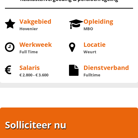
Vakgebied
Opleiding
Hovenier
MBO
Werkweek
Locatie
Full Time
Weurt
Salaris
Dienstverband
€ 2.800 - € 3.600
Fulltime
Solliciteer nu