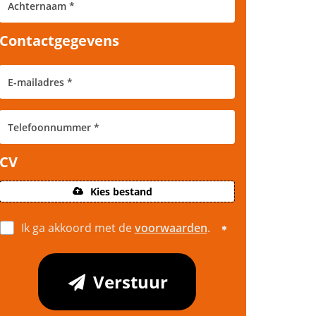
Contactgegevens
CV
Kies bestand
Ik ga akkoord met de
voorwaarden
.
Verstuur