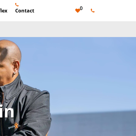
0
lex
Contact
in