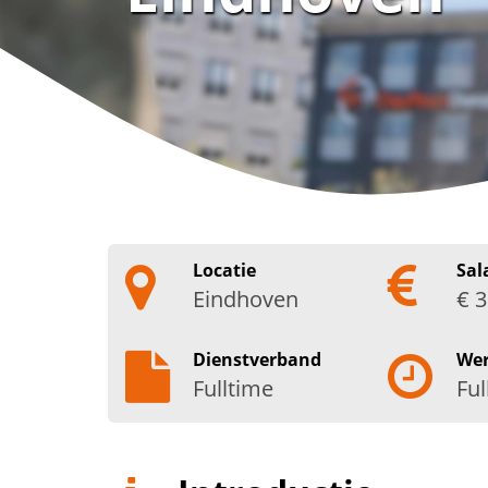
Locatie
Sal
Eindhoven
€ 3
Dienstverband
We
Fulltime
Ful