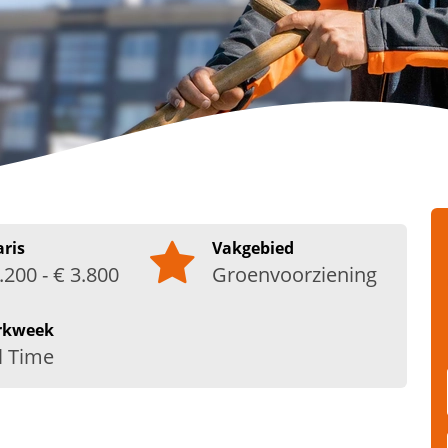
aris
Vakgebied
.200 - € 3.800
Groenvoorziening
rkweek
l Time