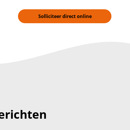
Solliciteer direct online
erichten