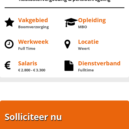
Vakgebied
Opleiding
Boomverzorging
MBO
Werkweek
Locatie
Full Time
Weert
Salaris
Dienstverband
€ 2.800 - € 3.300
Fulltime
Solliciteer nu