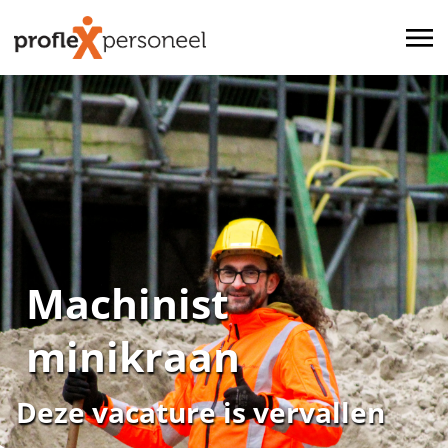
Machinist
minikraan
Deze vacature is vervallen