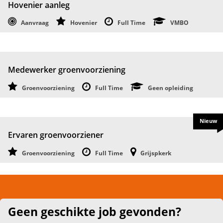
Hovenier aanleg
Aanvraag
Hovenier
Full Time
VMBO
Medewerker groenvoorziening
Groenvoorziening
Full Time
Geen opleiding
Nieuw
Ervaren groenvoorziener
Groenvoorziening
Full Time
Grijspkerk
Geen geschikte job gevonden?