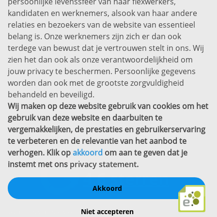
persoonlijke levenssfeer van haar flexwerkers,
Bel ons:
+31 (0)85 0450040
kandidaten en werknemers, alsook van haar andere
Prins Willem-Alexanderlaan 301
relaties en bezoekers van de website van essentieel
7311 SW Apeldoorn
belang is. Onze werknemers zijn zich er dan ook
Disclaimer
terdege van bewust dat je vertrouwen stelt in ons. Wij
zien het dan ook als onze verantwoordelijkheid om
Privacyverklaring
jouw privacy te beschermen. Persoonlijke gegevens
Sitemap
worden dan ook met de grootste zorgvuldigheid
Copyright
behandeld en beveiligd.
Wij maken op deze website gebruik van cookies om het
Bekijk ook eens
gebruik van deze website en daarbuiten te
vergemakkelijken, de prestaties en gebruikerservaring
te verbeteren en de relevantie van het aanbod te
verhogen. Klik op
akkoord
om aan te geven dat je
instemt met ons
privacy statement
.
Akkoord
Schrijf een review
Niet accepteren