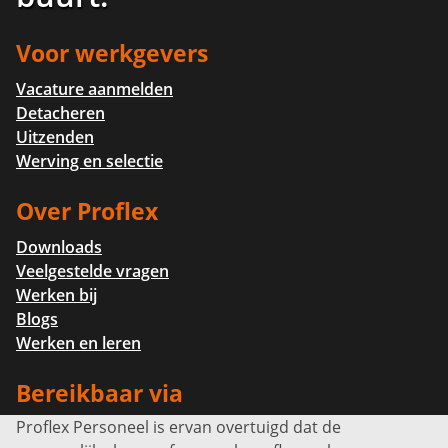
Voor werkgevers
Vacature aanmelden
Detacheren
Uitzenden
Werving en selectie
Over Proflex
Downloads
Veelgestelde vragen
Werken bij
Blogs
Werken en leren
Bereikbaar via
Proflex Personeel is ervan overtuigd dat de
Info@proflexpersoneel.nl