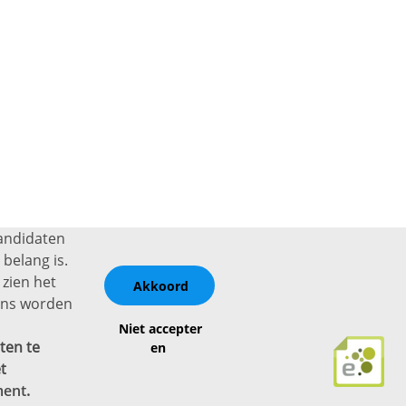
kandidaten
belang is.
 zien het
Akkoord
vens worden
Niet accepter
ten te
en
t
ment
.