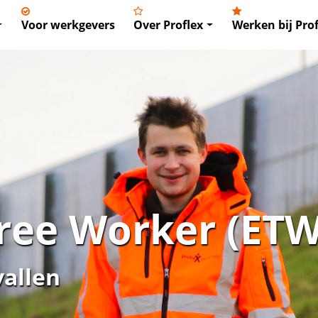
Voor werkgevers
Over Proflex
Werken bij Prof
ree Worker (ETW
vallen