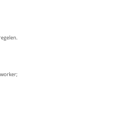
egelen.
eworker;