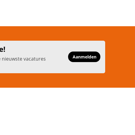
e!
Aanmelden
e nieuwste vacatures