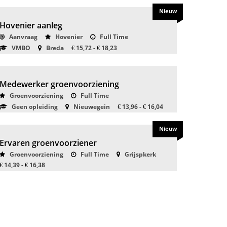
Nieuw
Hovenier aanleg
Aanvraag
Hovenier
Full Time
VMBO
Breda
15,72 -
18,23
€
€
Medewerker groenvoorziening
Groenvoorziening
Full Time
Geen opleiding
Nieuwegein
13,96 -
16,04
€
€
Nieuw
Ervaren groenvoorziener
Groenvoorziening
Full Time
Grijspkerk
14,39 -
16,38
€
€