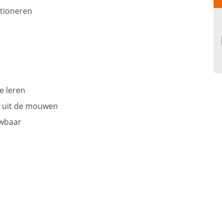
ctioneren
e leren
n uit de mouwen
uwbaar