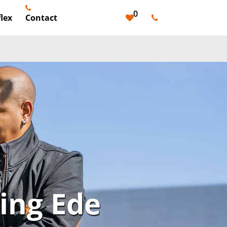
0
lex
Contact
ing Ede