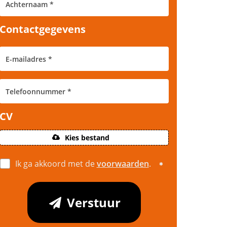
Contactgegevens
CV
Kies bestand
Ik ga akkoord met de
voorwaarden
.
Verstuur