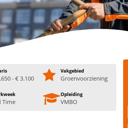
aris
Vakgebied
.650 - € 3.100
Groenvoorziening
rkweek
Opleiding
l Time
VMBO