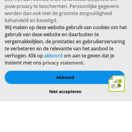
Privacyverklaring
jouw privacy te beschermen. Persoonlijke gegevens
Sitemap
worden dan ook met de grootste zorgvuldigheid
Copyright
behandeld en beveiligd.
Wij maken op deze website gebruik van cookies om het
Bekijk ook eens
gebruik van deze website en daarbuiten te
vergemakkelijken, de prestaties en gebruikerservaring
te verbeteren en de relevantie van het aanbod te
verhogen. Klik op
akkoord
om aan te geven dat je
instemt met ons
privacy statement
.
Akkoord
Schrijf een review
Niet accepteren