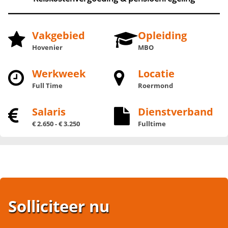
Vakgebied
Opleiding
Hovenier
MBO
Werkweek
Locatie
Full Time
Roermond
Salaris
Dienstverband
€ 2.650 - € 3.250
Fulltime
Solliciteer nu