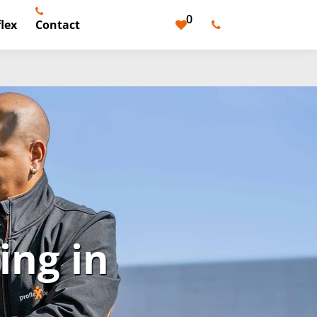
0
lex
Contact
ng in