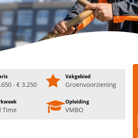
aris
Vakgebied
.650 - € 3.250
Groenvoorziening
rkweek
Opleiding
l Time
VMBO