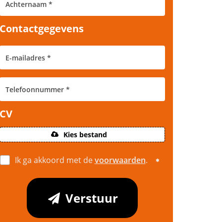
Contactgegevens
CV
Kies bestand
Ik ga akkoord met de
voorwaarden
.
Verstuur