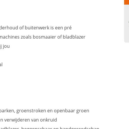
derhoud of buitenwerk is een pré
achines zoals bosmaaier of bladblazer
j jou
al
parken, groenstroken en openbaar groen
en verwijderen van onkruid