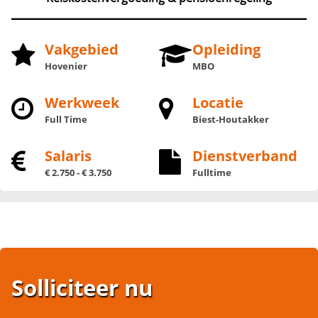
Vakgebied
Opleiding
Hovenier
MBO
Werkweek
Locatie
Full Time
Biest-Houtakker
Salaris
Dienstverband
€ 2.750 - € 3.750
Fulltime
Solliciteer nu