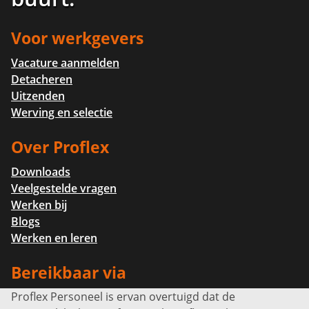
Voor werkgevers
Vacature aanmelden
Detacheren
Uitzenden
Werving en selectie
Over Proflex
Downloads
Veelgestelde vragen
Werken bij
Blogs
Werken en leren
Bereikbaar via
Proflex Personeel is ervan overtuigd dat de
Info@proflexpersoneel.nl