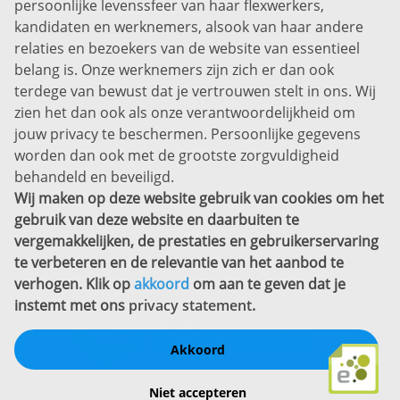
persoonlijke levenssfeer van haar flexwerkers,
Bel ons:
+31 (0)85 0450040
kandidaten en werknemers, alsook van haar andere
Prins Willem-Alexanderlaan 301
relaties en bezoekers van de website van essentieel
7311 SW Apeldoorn
belang is. Onze werknemers zijn zich er dan ook
Disclaimer
terdege van bewust dat je vertrouwen stelt in ons. Wij
zien het dan ook als onze verantwoordelijkheid om
Privacyverklaring
jouw privacy te beschermen. Persoonlijke gegevens
Sitemap
worden dan ook met de grootste zorgvuldigheid
Copyright
behandeld en beveiligd.
Wij maken op deze website gebruik van cookies om het
Bekijk ook eens
gebruik van deze website en daarbuiten te
vergemakkelijken, de prestaties en gebruikerservaring
te verbeteren en de relevantie van het aanbod te
verhogen. Klik op
akkoord
om aan te geven dat je
instemt met ons
privacy statement
.
Akkoord
Schrijf een review
Niet accepteren