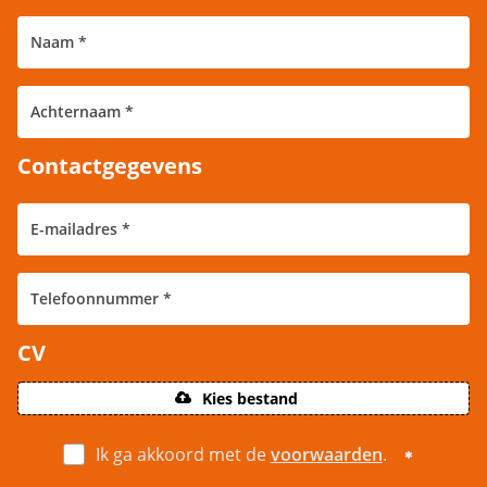
Contactgegevens
CV
Kies bestand
Ik ga akkoord met de
voorwaarden
.