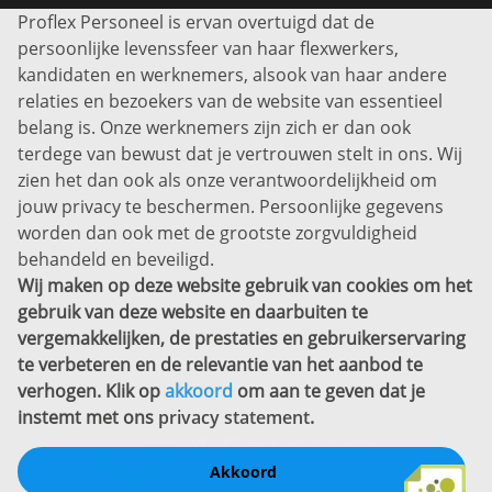
Proflex Personeel is ervan overtuigd dat de
Info@proflexpersoneel.nl
persoonlijke levenssfeer van haar flexwerkers,
Bel ons:
+31 (0)85 0450040
kandidaten en werknemers, alsook van haar andere
Prins Willem-Alexanderlaan 301
relaties en bezoekers van de website van essentieel
7311 SW Apeldoorn
belang is. Onze werknemers zijn zich er dan ook
Disclaimer
terdege van bewust dat je vertrouwen stelt in ons. Wij
zien het dan ook als onze verantwoordelijkheid om
Privacyverklaring
jouw privacy te beschermen. Persoonlijke gegevens
Sitemap
worden dan ook met de grootste zorgvuldigheid
Copyright
behandeld en beveiligd.
Wij maken op deze website gebruik van cookies om het
Bekijk ook eens
gebruik van deze website en daarbuiten te
vergemakkelijken, de prestaties en gebruikerservaring
te verbeteren en de relevantie van het aanbod te
verhogen. Klik op
akkoord
om aan te geven dat je
instemt met ons
privacy statement
.
Akkoord