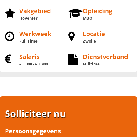
Vakgebied
Opleiding
Hovenier
MBO
Werkweek
Locatie
Full Time
Zwolle
Salaris
Dienstverband
€ 3.300 - € 3.900
Fulltime
Solliciteer nu
Persoonsgegevens