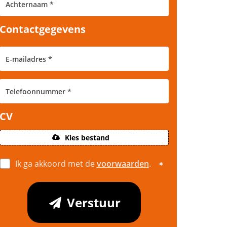
Contactgegevens
CV
Kies bestand
Ik ga akkoord met de
voorwaarden
.
Verstuur