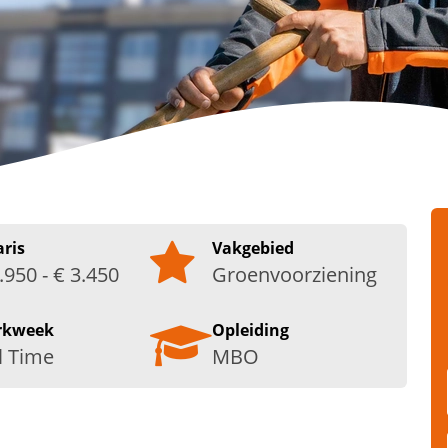
aris
Vakgebied
.950 - € 3.450
Groenvoorziening
rkweek
Opleiding
l Time
MBO