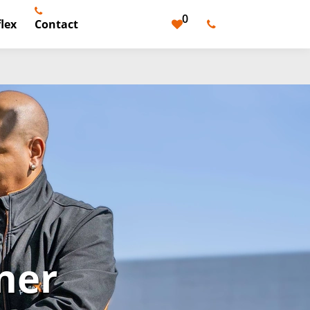
0
lex
Contact
ner