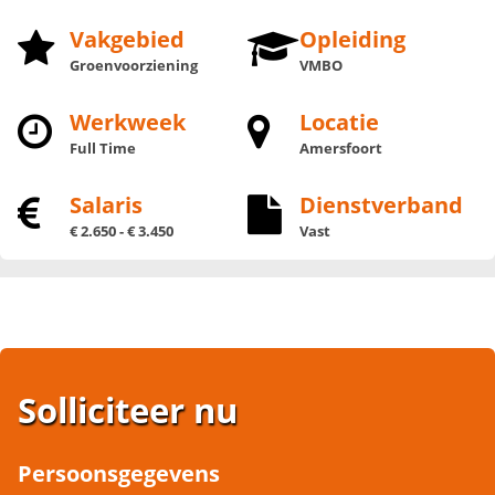
Vakgebied
Opleiding
Groenvoorziening
VMBO
Werkweek
Locatie
Full Time
Amersfoort
Salaris
Dienstverband
€ 2.650 - € 3.450
Vast
Solliciteer nu
Persoonsgegevens