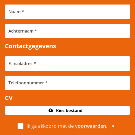
Contactgegevens
CV
Kies bestand
Ik ga akkoord met de
voorwaarden
.