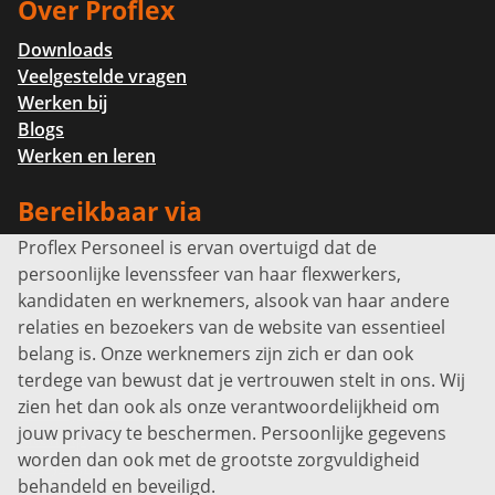
Over Proflex
Downloads
Veelgestelde vragen
Werken bij
Blogs
Werken en leren
Bereikbaar via
Proflex Personeel is ervan overtuigd dat de
Info@proflexpersoneel.nl
persoonlijke levenssfeer van haar flexwerkers,
Bel ons:
+31 (0)85 0450040
kandidaten en werknemers, alsook van haar andere
Prins Willem-Alexanderlaan 301
relaties en bezoekers van de website van essentieel
7311 SW Apeldoorn
belang is. Onze werknemers zijn zich er dan ook
Disclaimer
terdege van bewust dat je vertrouwen stelt in ons. Wij
zien het dan ook als onze verantwoordelijkheid om
Privacyverklaring
jouw privacy te beschermen. Persoonlijke gegevens
Sitemap
worden dan ook met de grootste zorgvuldigheid
Copyright
behandeld en beveiligd.