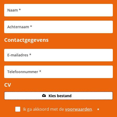
Contactgegevens
CV
Kies bestand
Ik ga akkoord met de
voorwaarden
.