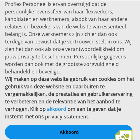
Proflex Personeel is ervan overtuigd dat de
Info@proflexpersoneel.nl
persoonlijke levenssfeer van haar flexwerkers,
Bel ons:
+31 (0)85 0450040
kandidaten en werknemers, alsook van haar andere
Prins Willem-Alexanderlaan 301
relaties en bezoekers van de website van essentieel
7311 SW Apeldoorn
belang is. Onze werknemers zijn zich er dan ook
Disclaimer
terdege van bewust dat je vertrouwen stelt in ons. Wij
zien het dan ook als onze verantwoordelijkheid om
Privacyverklaring
jouw privacy te beschermen. Persoonlijke gegevens
Sitemap
worden dan ook met de grootste zorgvuldigheid
Copyright
behandeld en beveiligd.
Wij maken op deze website gebruik van cookies om het
Bekijk ook eens
gebruik van deze website en daarbuiten te
vergemakkelijken, de prestaties en gebruikerservaring
te verbeteren en de relevantie van het aanbod te
verhogen. Klik op
akkoord
om aan te geven dat je
instemt met ons
privacy statement
.
Akkoord