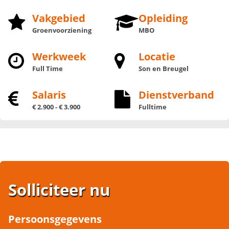
Vakgebied
Opleiding
Groenvoorziening
MBO
Werkweek
Locatie
Full Time
Son en Breugel
Salaris
Dienstverband
€ 2.900 - € 3.900
Fulltime
Solliciteer nu
Persoonsgegevens