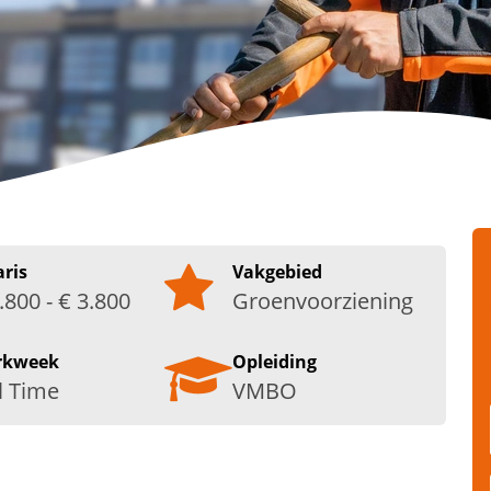
aris
Vakgebied
.800 - € 3.800
Groenvoorziening
rkweek
Opleiding
l Time
VMBO