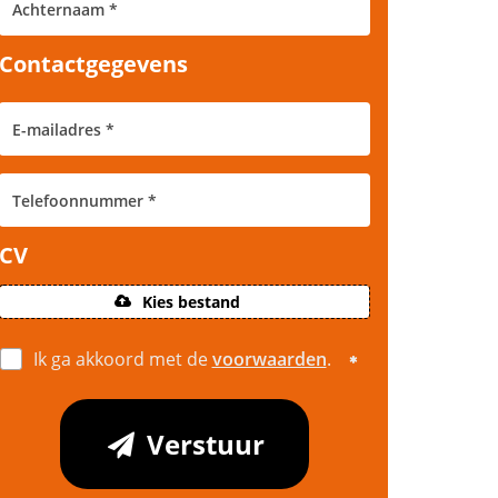
Contactgegevens
CV
Kies bestand
Ik ga akkoord met de
voorwaarden
.
Verstuur