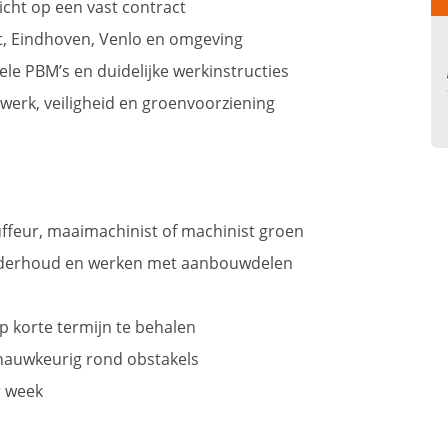
icht op een vast contract
t, Eindhoven, Venlo en omgeving
e PBM’s en duidelijke werkinstructies
erk, veiligheid en groenvoorziening
uffeur, maaimachinist of machinist groen
onderhoud en werken met aanbouwdelen
op korte termijn te behalen
t nauwkeurig rond obstakels
r week