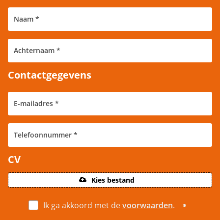
Contactgegevens
CV
Kies bestand
Ik ga akkoord met de
voorwaarden
.