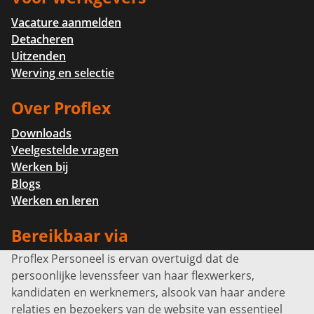
Vacature aanmelden
Detacheren
Uitzenden
Werving en selectie
Over Proflex
Downloads
Veelgestelde vragen
Werken bij
Blogs
Werken en leren
Bereikbaar via
Proflex Personeel is ervan overtuigd dat de
Info@proflexpersoneel.nl
persoonlijke levenssfeer van haar flexwerkers,
Bel ons:
+31 (0)85 0450040
kandidaten en werknemers, alsook van haar andere
Prins Willem-Alexanderlaan 301
relaties en bezoekers van de website van essentieel
7311 SW Apeldoorn