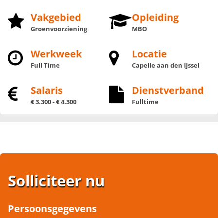
Vakgebied
Opleiding
Groenvoorziening
MBO
Werkweek
Locatie
Full Time
Capelle aan den IJssel
Salaris
Dienstverband
€ 3.300 - € 4.300
Fulltime
Solliciteer nu
Persoonsgegevens