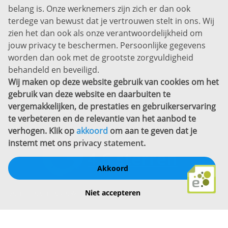
belang is. Onze werknemers zijn zich er dan ook
Disclaimer
terdege van bewust dat je vertrouwen stelt in ons. Wij
zien het dan ook als onze verantwoordelijkheid om
Privacyverklaring
jouw privacy te beschermen. Persoonlijke gegevens
Sitemap
worden dan ook met de grootste zorgvuldigheid
Copyright
behandeld en beveiligd.
Wij maken op deze website gebruik van cookies om het
Bekijk ook eens
gebruik van deze website en daarbuiten te
vergemakkelijken, de prestaties en gebruikerservaring
te verbeteren en de relevantie van het aanbod te
verhogen. Klik op
akkoord
om aan te geven dat je
instemt met ons
privacy statement
.
Akkoord
Schrijf een review
Niet accepteren