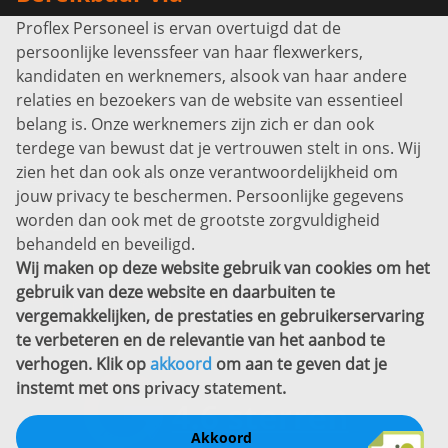
Proflex Personeel is ervan overtuigd dat de
Info@proflexpersoneel.nl
persoonlijke levenssfeer van haar flexwerkers,
Bel ons:
+31 (0)85 0450040
kandidaten en werknemers, alsook van haar andere
Prins Willem-Alexanderlaan 301
relaties en bezoekers van de website van essentieel
7311 SW Apeldoorn
belang is. Onze werknemers zijn zich er dan ook
Disclaimer
terdege van bewust dat je vertrouwen stelt in ons. Wij
zien het dan ook als onze verantwoordelijkheid om
Privacyverklaring
jouw privacy te beschermen. Persoonlijke gegevens
Sitemap
worden dan ook met de grootste zorgvuldigheid
Copyright
behandeld en beveiligd.
Wij maken op deze website gebruik van cookies om het
Bekijk ook eens
gebruik van deze website en daarbuiten te
vergemakkelijken, de prestaties en gebruikerservaring
te verbeteren en de relevantie van het aanbod te
verhogen. Klik op
akkoord
om aan te geven dat je
instemt met ons
privacy statement
.
Akkoord