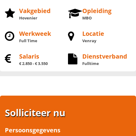
Vakgebied
Opleiding
Hovenier
MBO
Werkweek
Locatie
Full Time
Venray
Salaris
Dienstverband
€ 2.850 - € 3.550
Fulltime
Solliciteer nu
Persoonsgegevens