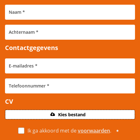
Contactgegevens
CV
Kies bestand
Ik ga akkoord met de
voorwaarden
.