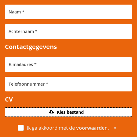
Contactgegevens
CV
Kies bestand
Ik ga akkoord met de
voorwaarden
.