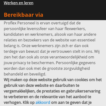
Werken en leren
Bereikbaar via
Proflex Personeel is ervan overtuigd dat de
Info@proflexpersoneel.nl
persoonlijke levenssfeer van haar flexwerkers,
Bel ons:
+31 (0)85 0450040
kandidaten en werknemers, alsook van haar andere
Prins Willem-Alexanderlaan 301
relaties en bezoekers van de website van essentieel
7311 SW Apeldoorn
belang is. Onze werknemers zijn zich er dan ook
Disclaimer
terdege van bewust dat je vertrouwen stelt in ons. Wij
zien het dan ook als onze verantwoordelijkheid om
Privacyverklaring
jouw privacy te beschermen. Persoonlijke gegevens
Sitemap
worden dan ook met de grootste zorgvuldigheid
Copyright
behandeld en beveiligd.
Wij maken op deze website gebruik van cookies om het
Bekijk ook eens
gebruik van deze website en daarbuiten te
vergemakkelijken, de prestaties en gebruikerservaring
te verbeteren en de relevantie van het aanbod te
verhogen. Klik op
akkoord
om aan te geven dat je