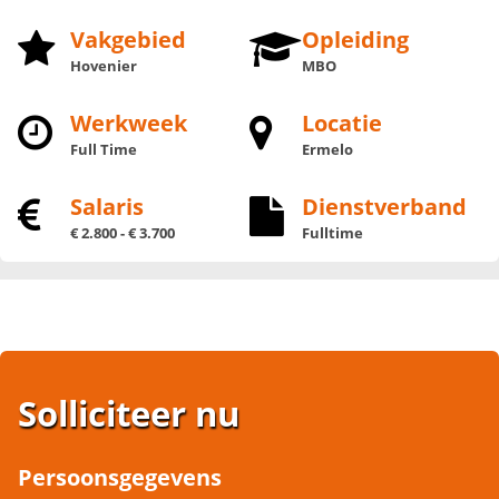
Vakgebied
Opleiding
Hovenier
MBO
Werkweek
Locatie
Full Time
Ermelo
Salaris
Dienstverband
€ 2.800 - € 3.700
Fulltime
Solliciteer nu
Persoonsgegevens