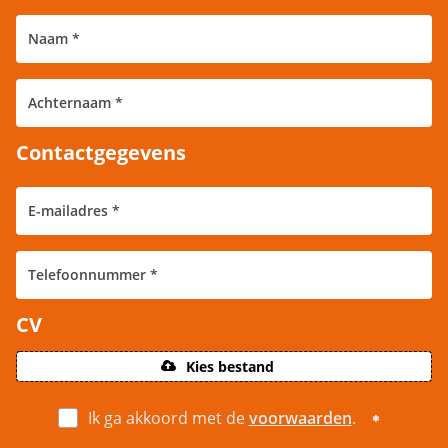
Contactgegevens
CV
Kies bestand
Ik ga akkoord met de
voorwaarden
.