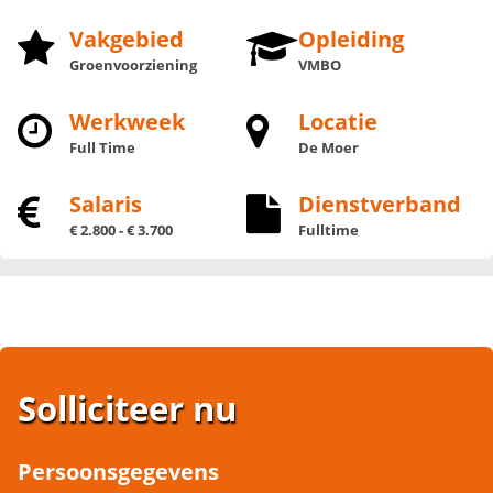
Vakgebied
Opleiding
Groenvoorziening
VMBO
Werkweek
Locatie
Full Time
De Moer
Salaris
Dienstverband
€ 2.800 - € 3.700
Fulltime
Solliciteer nu
Persoonsgegevens