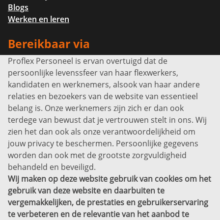
Blogs
Werken en leren
Bereikbaar via
Proflex Personeel is ervan overtuigd dat de
Info@proflexpersoneel.nl
persoonlijke levenssfeer van haar flexwerkers,
Bel ons:
+31 (0)85 0450040
kandidaten en werknemers, alsook van haar andere
Prins Willem-Alexanderlaan 301
relaties en bezoekers van de website van essentieel
7311 SW Apeldoorn
belang is. Onze werknemers zijn zich er dan ook
Disclaimer
terdege van bewust dat je vertrouwen stelt in ons. Wij
zien het dan ook als onze verantwoordelijkheid om
Privacyverklaring
jouw privacy te beschermen. Persoonlijke gegevens
Sitemap
worden dan ook met de grootste zorgvuldigheid
Copyright
behandeld en beveiligd.
Wij maken op deze website gebruik van cookies om het
Bekijk ook eens
gebruik van deze website en daarbuiten te
vergemakkelijken, de prestaties en gebruikerservaring
te verbeteren en de relevantie van het aanbod te