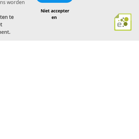
vens worden
Niet accepter
ten te
en
t
ment
.
Bereikbaar via
info@proflexpersoneel.nl
Bel ons:
+31 (0)85 0450040
Prins Willem-Alexanderlaan 301
7311 SW Apeldoorn