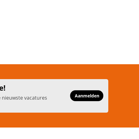
e!
Aanmelden
e nieuwste vacatures