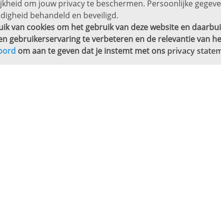
ijkheid om jouw privacy te beschermen. Persoonlijke gege
digheid behandeld en beveiligd.
ik van cookies om het gebruik van deze website en daarbui
en gebruikerservaring te verbeteren en de relevantie van he
oord
om aan te geven dat je instemt met ons
privacy state
j jou in de buurt.
 werkgevers
Over Proflex
ures aanmelden
Downloads
heren
Veelgestelde vragen
nden
Werken bij
g en selectie
Blogs