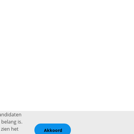
kandidaten
belang is.
 zien het
Akkoord