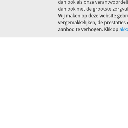
dan ook als onze verantwoordel
dan ook met de grootste zorgvul
Wij maken op deze website gebru
vergemakkelijken, de prestaties 
aanbod te verhogen. Klik op
akk
Altijd een baan bi
Bekijk vacatures
Voor
Vacatures per vakgebied
Vacat
Vacatures per provincie
Detac
Vacatures per plaats
Uitze
Werken en leren
Wervin