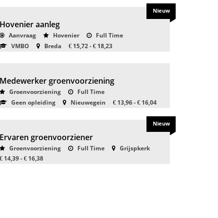
Nieuw
Hovenier aanleg
Aanvraag
Hovenier
Full Time
VMBO
Breda
15,72 -
18,23
€
€
Medewerker groenvoorziening
Groenvoorziening
Full Time
Geen opleiding
Nieuwegein
13,96 -
16,04
€
€
Nieuw
Ervaren groenvoorziener
Groenvoorziening
Full Time
Grijspkerk
14,39 -
16,38
€
€