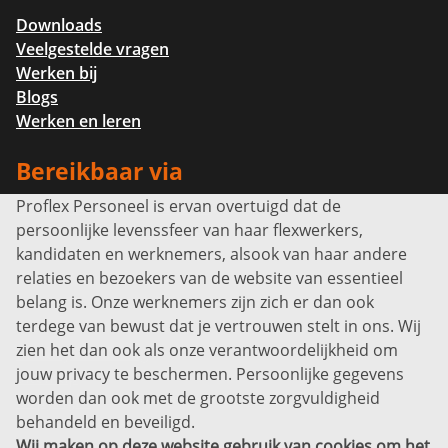
Downloads
Veelgestelde vragen
Werken bij
Blogs
Werken en leren
Bereikbaar via
Proflex Personeel is ervan overtuigd dat de
Info@proflexpersoneel.nl
persoonlijke levenssfeer van haar flexwerkers,
Bel ons:
+31 (0)85 0450040
kandidaten en werknemers, alsook van haar andere
Prins Willem-Alexanderlaan 301
relaties en bezoekers van de website van essentieel
7311 SW Apeldoorn
belang is. Onze werknemers zijn zich er dan ook
Disclaimer
terdege van bewust dat je vertrouwen stelt in ons. Wij
zien het dan ook als onze verantwoordelijkheid om
Privacyverklaring
jouw privacy te beschermen. Persoonlijke gegevens
Sitemap
worden dan ook met de grootste zorgvuldigheid
Copyright
behandeld en beveiligd.
Wij maken op deze website gebruik van cookies om het