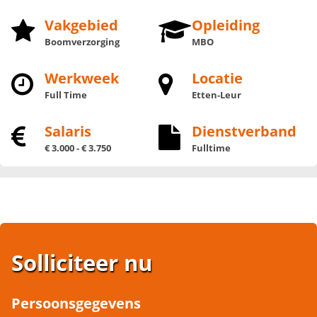
Vakgebied
Opleiding
Boomverzorging
MBO
Werkweek
Locatie
Full Time
Etten-Leur
Salaris
Dienstverband
€ 3.000 - € 3.750
Fulltime
Solliciteer nu
Persoonsgegevens