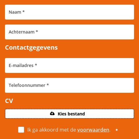
Contactgegevens
CV
Kies bestand
Ik ga akkoord met de
voorwaarden
.