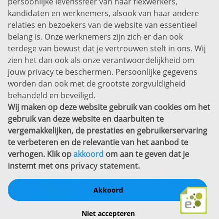
persoonlijke levenssfeer van haar flexwerkers,
Bel ons:
+31 (0)85 0450040
kandidaten en werknemers, alsook van haar andere
Prins Willem-Alexanderlaan 301
relaties en bezoekers van de website van essentieel
7311 SW Apeldoorn
belang is. Onze werknemers zijn zich er dan ook
Disclaimer
terdege van bewust dat je vertrouwen stelt in ons. Wij
zien het dan ook als onze verantwoordelijkheid om
Privacyverklaring
jouw privacy te beschermen. Persoonlijke gegevens
Sitemap
worden dan ook met de grootste zorgvuldigheid
Copyright
behandeld en beveiligd.
Wij maken op deze website gebruik van cookies om het
Bekijk ook eens
gebruik van deze website en daarbuiten te
vergemakkelijken, de prestaties en gebruikerservaring
te verbeteren en de relevantie van het aanbod te
verhogen. Klik op
akkoord
om aan te geven dat je
instemt met ons
privacy statement
.
Akkoord
Schrijf een review
Niet accepteren