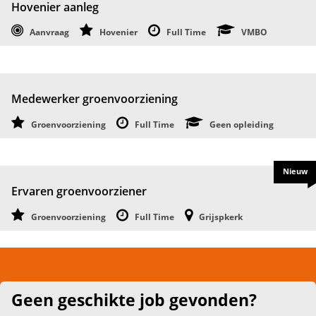
Hovenier aanleg
Aanvraag
Hovenier
Full Time
VMBO
Medewerker groenvoorziening
Groenvoorziening
Full Time
Geen opleiding
Nieuw
Ervaren groenvoorziener
Groenvoorziening
Full Time
Grijspkerk
Geen geschikte job gevonden?