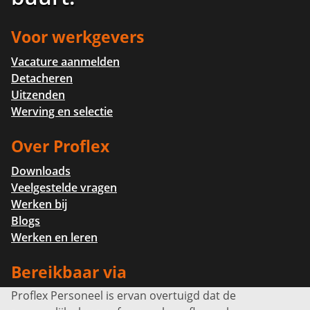
Voor werkgevers
Vacature aanmelden
Detacheren
Uitzenden
Werving en selectie
Over Proflex
Downloads
Veelgestelde vragen
Werken bij
Blogs
Werken en leren
Bereikbaar via
Proflex Personeel is ervan overtuigd dat de
Info@proflexpersoneel.nl