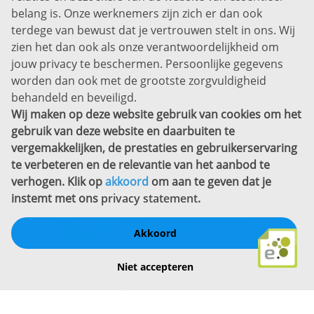
belang is. Onze werknemers zijn zich er dan ook
Disclaimer
terdege van bewust dat je vertrouwen stelt in ons. Wij
zien het dan ook als onze verantwoordelijkheid om
Privacyverklaring
jouw privacy te beschermen. Persoonlijke gegevens
Sitemap
worden dan ook met de grootste zorgvuldigheid
Copyright
behandeld en beveiligd.
Wij maken op deze website gebruik van cookies om het
Bekijk ook eens
gebruik van deze website en daarbuiten te
vergemakkelijken, de prestaties en gebruikerservaring
te verbeteren en de relevantie van het aanbod te
verhogen. Klik op
akkoord
om aan te geven dat je
instemt met ons
privacy statement
.
Akkoord
Schrijf een review
Niet accepteren