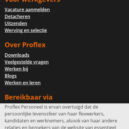
Vacature aanmelden
Detacheren
Uitzenden
Werving en selectie
Over Proflex
Downloads
Veelgestelde vragen
Werken bij
Blogs
Werken en leren
Bereikbaar via
Proflex Personeel is ervan overtuigd dat de
Info@proflexpersoneel.nl
persoonlijke levenssfeer van haar flexwerkers,
Bel ons:
+31 (0)85 0450040
kandidaten en werknemers, alsook van haar andere
Prins Willem-Alexanderlaan 301
relaties en bezoekers van de website van essentieel
7311 SW Apeldoorn