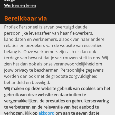
Werken en leren
Bereikbaar via
Proflex Personeel is ervan overtuigd dat de
Info@proflexpersoneel.nl
persoonlijke levenssfeer van haar flexwerkers,
Bel ons:
+31 (0)85 0450040
kandidaten en werknemers, alsook van haar andere
Prins Willem-Alexanderlaan 301
relaties en bezoekers van de website van essentieel
7311 SW Apeldoorn
belang is. Onze werknemers zijn zich er dan ook
Disclaimer
terdege van bewust dat je vertrouwen stelt in ons. Wij
zien het dan ook als onze verantwoordelijkheid om
Privacyverklaring
jouw privacy te beschermen. Persoonlijke gegevens
Sitemap
worden dan ook met de grootste zorgvuldigheid
Copyright
behandeld en beveiligd.
Wij maken op deze website gebruik van cookies om het
Bekijk ook eens
gebruik van deze website en daarbuiten te
vergemakkelijken, de prestaties en gebruikerservaring
te verbeteren en de relevantie van het aanbod te
verhogen. Klik op
akkoord
om aan te geven dat je