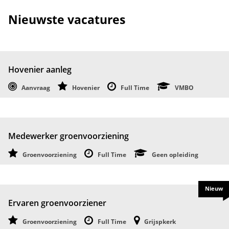
Nieuwste vacatures
Hovenier aanleg
Aanvraag
Hovenier
Full Time
VMBO
Medewerker groenvoorziening
Groenvoorziening
Full Time
Geen opleiding
Nieuw
Ervaren groenvoorziener
Groenvoorziening
Full Time
Grijspkerk