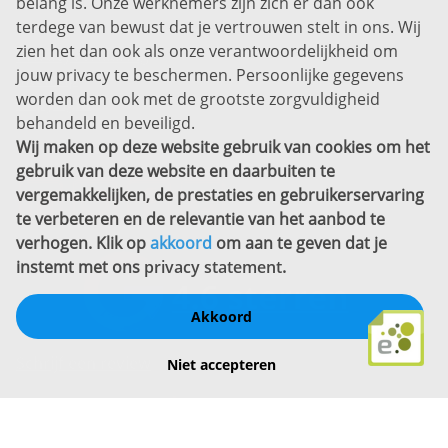
belang is. Onze werknemers zijn zich er dan ook
Disclaimer
terdege van bewust dat je vertrouwen stelt in ons. Wij
zien het dan ook als onze verantwoordelijkheid om
Privacyverklaring
jouw privacy te beschermen. Persoonlijke gegevens
Sitemap
worden dan ook met de grootste zorgvuldigheid
Copyright
behandeld en beveiligd.
Wij maken op deze website gebruik van cookies om het
Bekijk ook eens
gebruik van deze website en daarbuiten te
vergemakkelijken, de prestaties en gebruikerservaring
te verbeteren en de relevantie van het aanbod te
verhogen. Klik op
akkoord
om aan te geven dat je
instemt met ons
privacy statement
.
Akkoord
Schrijf een review
Niet accepteren