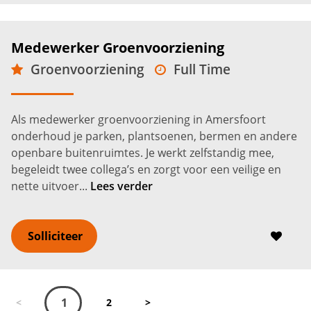
Medewerker Groenvoorziening
Groenvoorziening
Full Time
VMBO
Amersfoort
2.650 -
3.450
€
€
Als medewerker groenvoorziening in Amersfoort
onderhoud je parken, plantsoenen, bermen en andere
openbare buitenruimtes. Je werkt zelfstandig mee,
begeleidt twee collega’s en zorgt voor een veilige en
nette uitvoer...
Lees verder
Solliciteer
1
<
2
>