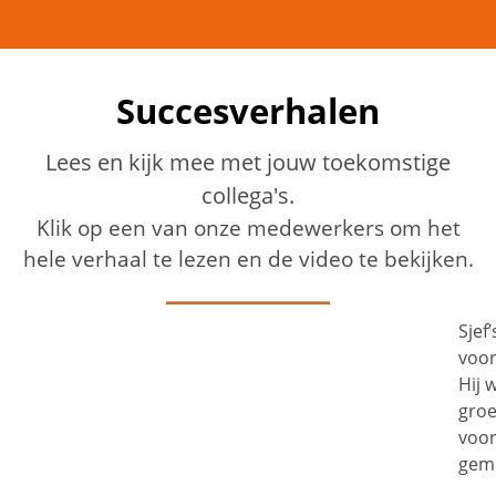
Succesverhalen
Lees en kijk mee met jouw toekomstige
collega's.
Klik op een van onze medewerkers om het
hele verhaal te lezen en de video te bekijken.
Sjef’s succesverhaal bij Proflex Personeel is een mooi
voorbeeld hoe je je draai kunt vinden op latere leeftijd.
Hij werkt sinds 2022 bij Proflex als medewerker
groenvoorziening. Op 73-jarige leeftijd is Sjef
voornamelijk actief in het schoffelen binnen de
gemeente Tilburg.