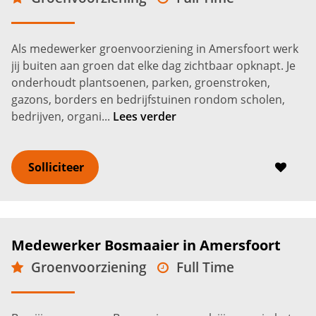
VMBO
Amersfoort
2.650 -
3.450
€
€
Als medewerker groenvoorziening in Amersfoort werk
jij buiten aan groen dat elke dag zichtbaar opknapt. Je
onderhoudt plantsoenen, parken, groenstroken,
gazons, borders en bedrijfstuinen rondom scholen,
bedrijven, organi...
Lees verder
Solliciteer
Medewerker Bosmaaier in Amersfoort
Groenvoorziening
Full Time
VMBO
Amersfoort
2.600 -
3.100
€
€