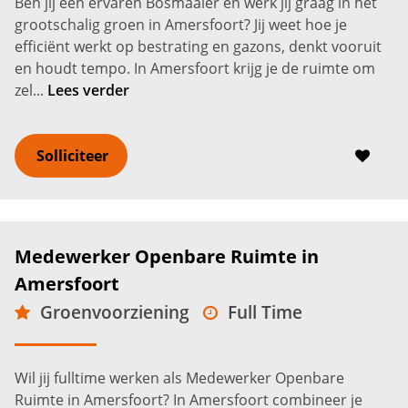
Ben jij een ervaren Bosmaaier en werk jij graag in het
grootschalig groen in Amersfoort? Jij weet hoe je
efficiënt werkt op bestrating en gazons, denkt vooruit
en houdt tempo. In Amersfoort krijg je de ruimte om
zel...
Lees verder
Solliciteer
Medewerker Openbare Ruimte in
Amersfoort
Groenvoorziening
Full Time
VMBO
Amersfoort
2.600 -
3.100
€
€
Wil jij fulltime werken als Medewerker Openbare
Ruimte in Amersfoort? In Amersfoort combineer je