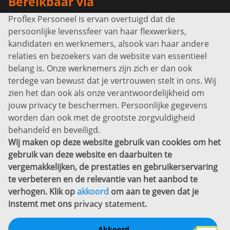
Bereikbaar via
Proflex Personeel is ervan overtuigd dat de
Info@proflexpersoneel.nl
persoonlijke levenssfeer van haar flexwerkers,
Bel ons:
+31 (0)85 0450040
kandidaten en werknemers, alsook van haar andere
Prins Willem-Alexanderlaan 301
relaties en bezoekers van de website van essentieel
7311 SW Apeldoorn
belang is. Onze werknemers zijn zich er dan ook
Disclaimer
terdege van bewust dat je vertrouwen stelt in ons. Wij
zien het dan ook als onze verantwoordelijkheid om
Privacyverklaring
jouw privacy te beschermen. Persoonlijke gegevens
Sitemap
worden dan ook met de grootste zorgvuldigheid
Copyright
behandeld en beveiligd.
Wij maken op deze website gebruik van cookies om het
Bekijk ook eens
gebruik van deze website en daarbuiten te
vergemakkelijken, de prestaties en gebruikerservaring
te verbeteren en de relevantie van het aanbod te
verhogen. Klik op
akkoord
om aan te geven dat je
instemt met ons
privacy statement
.
Akkoord