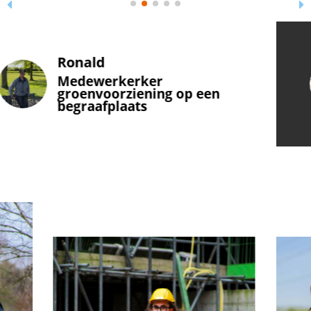
Sjef Maas
Medewerker
groenvoorziening