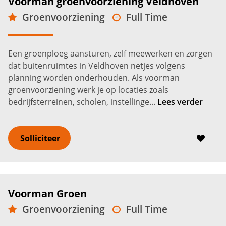
Voorman groenvoorziening Veldhoven
Groenvoorziening
Full Time
MBO
Veldhoven
3.500 -
4.500
€
€
Een groenploeg aansturen, zelf meewerken en zorgen
dat buitenruimtes in Veldhoven netjes volgens
planning worden onderhouden. Als voorman
groenvoorziening werk je op locaties zoals
bedrijfsterreinen, scholen, instellinge...
Lees verder
Solliciteer
Voorman Groen
Groenvoorziening
Full Time
MBO
Son en Breugel
3.200 -
4.200
€
€