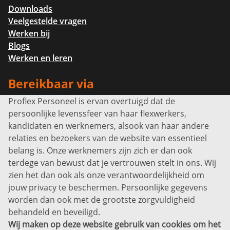
Downloads
Veelgestelde vragen
Werken bij
Blogs
Werken en leren
Bereikbaar via
Proflex Personeel is ervan overtuigd dat de
Info@proflexpersoneel.nl
persoonlijke levenssfeer van haar flexwerkers,
Bel ons:
+31 (0)85 0450040
kandidaten en werknemers, alsook van haar andere
Prins Willem-Alexanderlaan 301
relaties en bezoekers van de website van essentieel
7311 SW Apeldoorn
belang is. Onze werknemers zijn zich er dan ook
Disclaimer
terdege van bewust dat je vertrouwen stelt in ons. Wij
zien het dan ook als onze verantwoordelijkheid om
Privacyverklaring
jouw privacy te beschermen. Persoonlijke gegevens
Sitemap
worden dan ook met de grootste zorgvuldigheid
Copyright
behandeld en beveiligd.
Wij maken op deze website gebruik van cookies om het
Bekijk ook eens