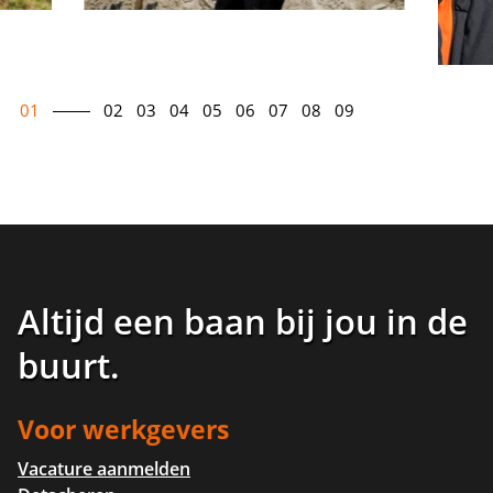
01
02
03
04
05
06
07
08
09
Altijd een baan bij jou in de
buurt
.
Voor werkgevers
Vacature aanmelden