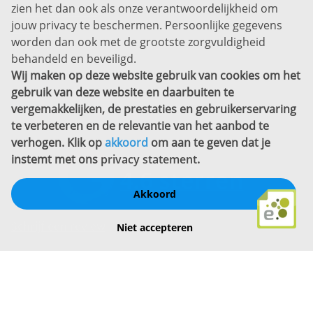
zien het dan ook als onze verantwoordelijkheid om
Privacyverklaring
jouw privacy te beschermen. Persoonlijke gegevens
Sitemap
worden dan ook met de grootste zorgvuldigheid
Copyright
behandeld en beveiligd.
Wij maken op deze website gebruik van cookies om het
Bekijk ook eens
gebruik van deze website en daarbuiten te
vergemakkelijken, de prestaties en gebruikerservaring
te verbeteren en de relevantie van het aanbod te
verhogen. Klik op
akkoord
om aan te geven dat je
instemt met ons
privacy statement
.
Akkoord
Schrijf een review
Niet accepteren