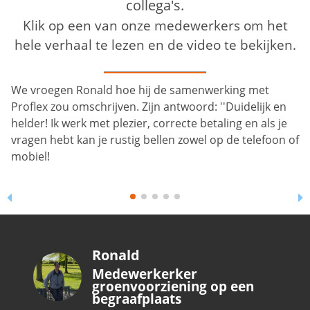
collega's.
Klik op een van onze medewerkers om het
hele verhaal te lezen en de video te bekijken.
Sjef’s succesverhaal bij Proflex Personeel is een mooi
voorbeeld hoe je je draai kunt vinden op latere leeftijd.
Hij werkt sinds 2022 bij Proflex als medewerker
groenvoorziening. Op 73-jarige leeftijd is Sjef
voornamelijk actief in het schoffelen binnen de
gemeente Tilburg.
Sjef Maas
Medewerker
groenvoorziening