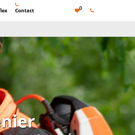
0
lex
Contact
nier