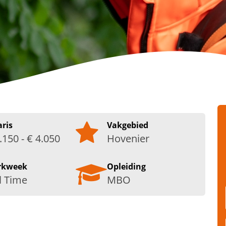
aris
Vakgebied
.150 - € 4.050
Hovenier
rkweek
Opleiding
l Time
MBO