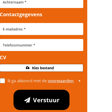
Contactgegevens
CV
Kies bestand
Ik ga akkoord met de
voorwaarden
.
Verstuur