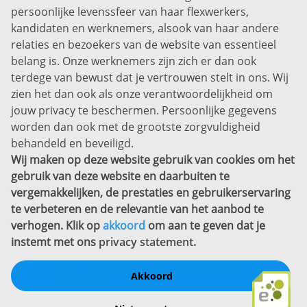
persoonlijke levenssfeer van haar flexwerkers,
Bel ons:
+31 (0)85 0450040
kandidaten en werknemers, alsook van haar andere
Prins Willem-Alexanderlaan 301
relaties en bezoekers van de website van essentieel
7311 SW Apeldoorn
belang is. Onze werknemers zijn zich er dan ook
Disclaimer
terdege van bewust dat je vertrouwen stelt in ons. Wij
zien het dan ook als onze verantwoordelijkheid om
Privacyverklaring
jouw privacy te beschermen. Persoonlijke gegevens
Sitemap
worden dan ook met de grootste zorgvuldigheid
Copyright
behandeld en beveiligd.
Wij maken op deze website gebruik van cookies om het
Bekijk ook eens
gebruik van deze website en daarbuiten te
vergemakkelijken, de prestaties en gebruikerservaring
te verbeteren en de relevantie van het aanbod te
verhogen. Klik op
akkoord
om aan te geven dat je
instemt met ons
privacy statement
.
Akkoord