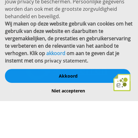
jouw privacy te beschermen. Persoonlijke gegevens
Sitemap
worden dan ook met de grootste zorgvuldigheid
Copyright
behandeld en beveiligd.
Wij maken op deze website gebruik van cookies om het
Bekijk ook eens
gebruik van deze website en daarbuiten te
vergemakkelijken, de prestaties en gebruikerservaring
te verbeteren en de relevantie van het aanbod te
verhogen. Klik op
akkoord
om aan te geven dat je
instemt met ons
privacy statement
.
Akkoord
Schrijf een review
Niet accepteren