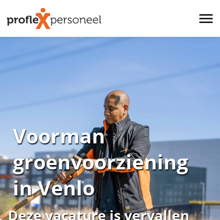
Voorman
groenvoorziening
in Venlo
Deze vacature is vervallen