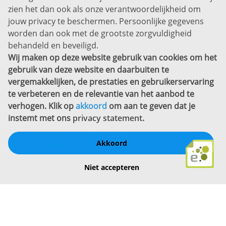
zien het dan ook als onze verantwoordelijkheid om
Privacyverklaring
jouw privacy te beschermen. Persoonlijke gegevens
Sitemap
worden dan ook met de grootste zorgvuldigheid
Copyright
behandeld en beveiligd.
Wij maken op deze website gebruik van cookies om het
Bekijk ook eens
gebruik van deze website en daarbuiten te
vergemakkelijken, de prestaties en gebruikerservaring
te verbeteren en de relevantie van het aanbod te
verhogen. Klik op
akkoord
om aan te geven dat je
instemt met ons
privacy statement
.
Akkoord
Schrijf een review
Niet accepteren