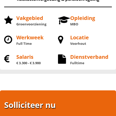
Vakgebied
Opleiding
Groenvoorziening
MBO
Werkweek
Locatie
Full Time
Voorhout
Salaris
Dienstverband
€ 3.300 - € 3.900
Fulltime
Solliciteer nu